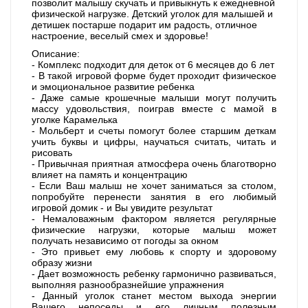
позволит малышу скучать и привыкнуть к ежедневной
физической нагрузке. Детский уголок для малышей и
детишек постарше подарит им радость, отличное
настроение, веселый смех и здоровье!
Описание:
- Комплекс подходит для деток от 6 месяцев до 6 лет
- В такой игровой форме будет проходит физическое
и эмоциональное развитие ребенка
- Даже самые крошечные малыши могут получить
массу удовольствия, поиграв вместе с мамой в
уголке Карамелька
- Мольберт и счеты помогут более старшим деткам
учить буквы и цифры, научаться считать, читать и
рисовать
- Привычная приятная атмосфера очень благотворно
влияет на память и концентрацию
- Если Ваш малыш не хочет заниматься за столом,
попробуйте перенести занятия в его любимый
игровой домик - и Вы увидите результат
- Немаловажным фактором является регулярные
физические нагрузки, которые малыш может
получать независимо от погоды за окном
- Это привьет ему любовь к спорту и здоровому
образу жизни
- Дает возможность ребенку гармонично развиваться,
выполняя разнообразнейшие упражнения
- Данный уголок станет местом выхода энергии
Вашего непоседы и его личным полезным