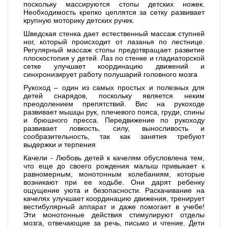
поскольку массируются стопы детских ножек.
Необходимость крепко цеплятся за сетку развивает
крупную моторику детских ручек.
Шведская стенка дает естественный массаж ступней
ног, который происходит от лазанья по лестнице.
Регулярный массаж стопы предотвращает развитие
плоскостопия у детей. Лаз по стенке и гладиаторской
сетке улучшает координацию движений и
синхронизирует работу полушарий головного мозга
Рукоход – один из самых простых и полезных для
детей снарядов, поскольку является неким
преодолением препятствий. Вис на рукоходе
развивает мышцы рук, плечевого пояса, груди, спины
и брюшного пресса. Передвижение по рукоходу
развивает ловкость, силу, выносливость и
сообразительность, так как занятия требуют
выдержки и терпения
Качели - Любовь детей к качелям обусловлена тем,
что еще до своего рождения малыш привыкает к
равномерным, монотонным колебаниям, которые
возникают при ее ходьбе. Они дарят ребенку
ощущение уюта и безопасности. Раскачивание на
качелях улучшает координацию движения, тренирует
вестибулярный аппарат и даже помогает в учебе!
Эти монотонные действия стимулируют отделы
мозга, отвечающие за речь, письмо и чтение. Дети