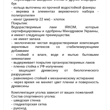
бук
- кольца выточены из прочной водостойкой фанеры
- веревка в элементах веревочного набора -
полипропилен
- канат (диаметр 22 мм) - хлопок
Покрытие:
Водорастворимые лаки IRKOM, которые
сертифицированы и одобрены Минздравом Украины,
и имеют следующие преимущества:
- не имеет запаха
- экологически чистая водорастворимая композиция
акриловых латексов со стабилизирующими
добавками
- стойкий к влаге, воде и мытью бытовыми
химикатами
- выдерживает покрытие органорастворимых лаков
- пленка стойка к УФ-излучению
- защищает древесину от биологического
разрушения
- равномерно стойкий к механическому истиранию
- через время не меняет цвет пленки и поверхность
древесины
Комплектация уголка зависит от ваших пожеланий
Состав спортивного уголка:
- шведская стенка
- гладиаторская сетка
- рукоход