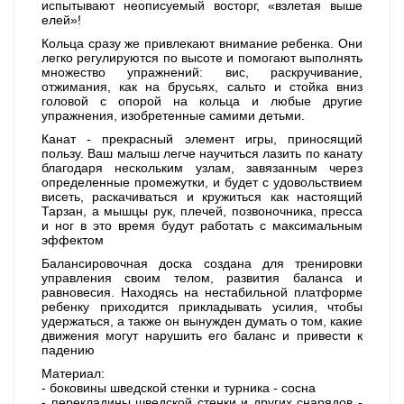
испытывают неописуемый восторг, «взлетая выше
елей»!
Кольца сразу же привлекают внимание ребенка. Они
легко регулируются по высоте и помогают выполнять
множество упражнений: вис, раскручивание,
отжимания, как на брусьях, сальто и стойка вниз
головой с опорой на кольца и любые другие
упражнения, изобретенные самими детьми.
Канат - прекрасный элемент игры, приносящий
пользу. Ваш малыш легче научиться лазить по канату
благодаря нескольким узлам, завязанным через
определенные промежутки, и будет с удовольствием
висеть, раскачиваться и кружиться как настоящий
Тарзан, а мышцы рук, плечей, позвоночника, пресса
и ног в это время будут работать с максимальным
эффектом
Балансировочная доска создана для тренировки
управления своим телом, развития баланса и
равновесия. Находясь на нестабильной платформе
ребенку приходится прикладывать усилия, чтобы
удержаться, а также он вынужден думать о том, какие
движения могут нарушить его баланс и привести к
падению
Материал:
- боковины шведской стенки и турника - сосна
- перекладины шведской стенки и других снарядов -