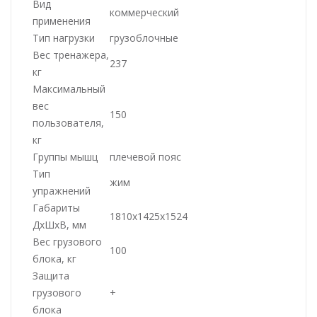
Вид
коммерческий
применения
Тип нагрузки
грузоблочные
Вес тренажера,
237
кг
Максимальный
вес
150
пользователя,
кг
Группы мышц
плечевой пояс
Тип
жим
упражнений
Габариты
1810x1425x1524
ДхШхВ, мм
Вес грузового
100
блока, кг
Защита
грузового
+
блока