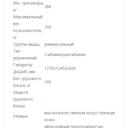
Вес тренажера,
286
кг
Максимальный
вес
150
пользователя,
кг
Группы мышц
универсальный
Тип
сгибание/разгибание
упражнений
Габариты
1275x1245x2420
ДхШхВ, мм
Вес грузового
105
блока, кг
Защита
грузового
-
блока
высококачественная искусственная
Обивка
кожа
двухслойный пенополиуретан,