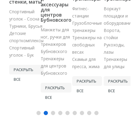
стенки, маты
аксессуары
Фитнес-
Воркаут
для
Спортивный
центров
станции
площадки и
Ь
уголок - Сосна
Бубновского
Грузоблочные
оборудование
Турники, Брусья
Манжеты для
тренажеры
Ворота,
Детские
ног, ручки для
Тренажеры на
стойки
спорткомплексы
тренажеров
свободных
Рукоходы,
Спортивный
Бубновского
весах
лазы
уголок - Бук
Тренажеры
Скамьи для
Тренажеры
для центров
пресса, жима
для улицы
РАСКРЫТЬ
Бубновского
ВСЕ
РАСКРЫТЬ
РАСКРЫТЬ
РАСКРЫТЬ
ВСЕ
ВСЕ
ВСЕ