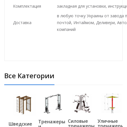
Комплектация
закладная для установки, инструкц
в любую точку Украины от завода 
Доставка
почтой, Интаймом, Деливери, Авто
компаний
Все Категории
Силовые
Уличные
ные
Тренажеры
Шведские
тренажеры
тренажеры
и
и