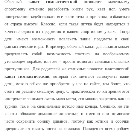
Обычный
канат гимнастический
позволяет маленькому
спортсмену отменно разработать кисти рук, хват ног, уметь
попеременно задействовать все части тела и при этом, избавиться
от страха высоты. Классно, если такая штука будет находиться в
качестве одного из предметов в вашем спортивном уголке. Тогда
дети имеют возможность вовлекать такие предметы в свои
фантастические игры. К примеру, обычный
канат для лазань
я может
представлять собой возможность спастись на воображаемом
утопающем корабле, или же – просто помогать связывать опасных
преступников. Для родителей же отличные новости: классический
канат гимнастический,
который так мечтают заполучить ваши
дети, можно сейчас же приобрести у нас на сайте, тем более, что
стоит он реально смешную цену. С практической точки зрения этот
инструмент занимает очень мало места, его можно закрепить как на
турник, так и на специальные потолочные кольца. Смешно, но эти
канаты обожают домашние животные, и именно они помогают
часто сохранить обивку диванов, потому как котики и собачки
предпочитают точить ногти на «лианах». Панацея от всех проблем