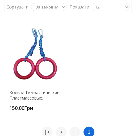
Сортувати:
Показати
Кольца Гимнастические
Пластмассовые
Крепление Карабин
150.00Грн
Н205
|<
<
1
2